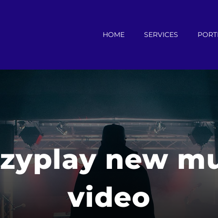
HOME
SERVICES
PORT
azyplay new mu
video