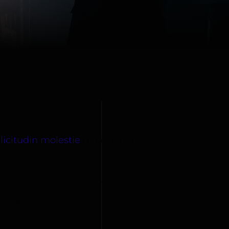
licitudin molestie
malesuada.
um dolor sit amet, consectetur
t, eget tincidunt nibh pulvinar a.