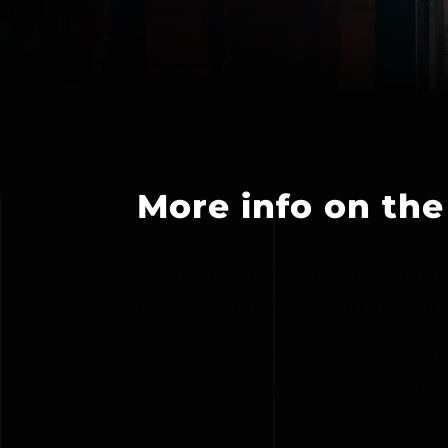
More info on the
Vestibulum ac diam sit amet qua
Nulla porttitor accumsan tincidunt
Vestibulum ac diam sit amet quam
adipiscing elit. Pellentesque in ips