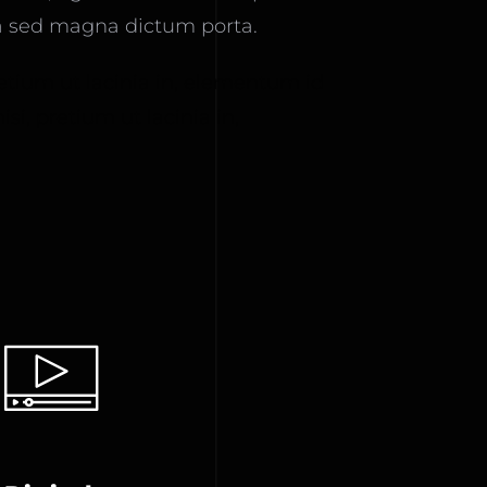
ula sed magna dictum porta.
retium ut lacinia in, elementum id
si, pretium ut lacinia in,