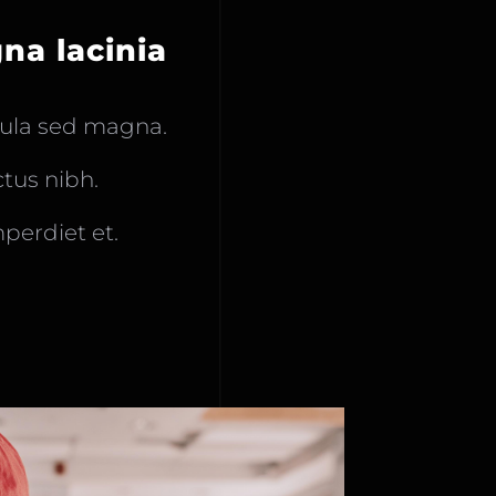
a lacinia
igula sed magna.
ctus nibh.
perdiet et.