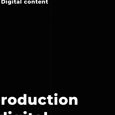
Digital content
Et pretium aliquam sed vitae
amet, id. At non dui aliquet in
suspendisse.
production