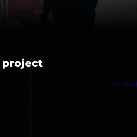
 project
m vehicula elementum sed sit amet dui.
Donec sol
. Nulla quis lorem ut libero malesuada feugiat.
 vehicula elementum sed sit amet dui. Lorem ips
um id orci porta dapibus. Mauris blandit aliquet eli