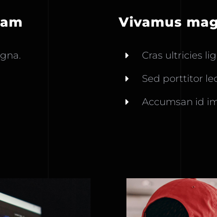
uam
Vivamus magn
agna.
Cras ultricies l
Sed porttitor le
Accumsan id im