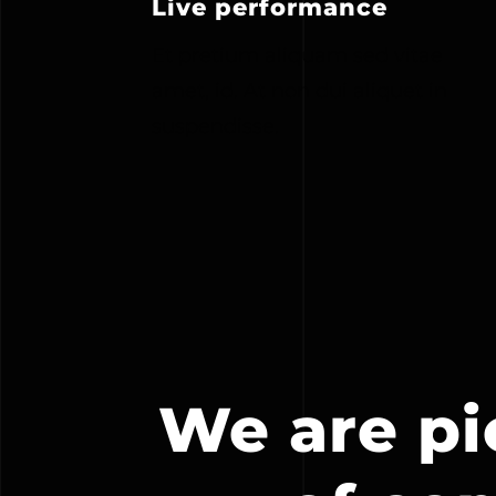
Live performance
Et pretium aliquam sed vitae
amet, id. At non dui aliquet in
suspendisse.
We are pi